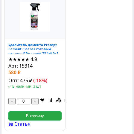
Удалитель цемента Prosept
Cement Cleaner готовый
раствор 0.5л спрей 23.5x6.5x1
см
★★★★★
4.9
Арт: 15314
580 ₽
Опт: 475 ₽
(-18%)
✅ В наличии: 3 шт
❤
📊
📤
📖
−
+
В корзину
📖 Статья