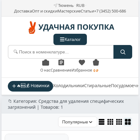
Тюмень
RUB
Доставка
Опт и скидки
Мастерские
Статьи
+7 (3452) 500-686
УДАЧНАЯ ПОКУПКА
Каталог
О нас
Сравнение
Избранное
0 ₽
🔥🆕💰 Новинки
Холодильники
Стиральные
Посудомоеч
📁 Категория: Средства для удаления специфических
загрязнений | Товаров: 1
Популярные