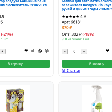
ор воздуха Бацькина баня
Баллон для автоматического
00мл освежитель 5x10x20 см
освежителя воздуха Rio Roya
ручей и Дикие ягоды 250мл 6
4.9
★★★★★
4.9
96
Арт: 66181
370 ₽
₽
(-21%)
Опт: 302 ₽
(-18%)
 1 шт
✅ В наличии: 1 шт
❤
📊
📤
📖
❤
+
−
+
В корзину
В корзину
📖 Статья