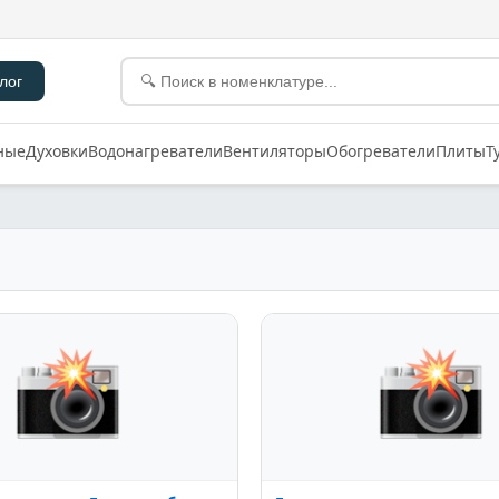
лог
ные
Духовки
Водонагреватели
Вентиляторы
Обогреватели
Плиты
Т