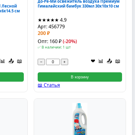
до-Ре-Ми освежитель воздуха Премиум
l Лесной
Гималайский бамбук 330мл 30x10x10 см
x6x14.5 см
★★★★★
4.9
Арт: 456779
200 ₽
Опт: 160 ₽
(-20%)
✅ В наличии: 1 шт
📊
📤
📖
❤
📊
📤
📖
−
+
В корзину
📖 Статья