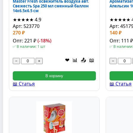
Master Fresh освежитель воздуха авт.
Ароматизат
Свежесть Spa 250 мл сменный баллон
Апельсин 1
14x6.5x6.5 см
★★★★★
4.9
★★★★★
Арт: 523770
Арт: 4517
270 ₽
140 ₽
Опт: 221 ₽
(-18%)
Опт: 111 
✅ В наличии: 1 шт
✅ В наличии:
❤
📊
📤
📖
−
+
−
В корзину
📖 Статья
📖 Статья