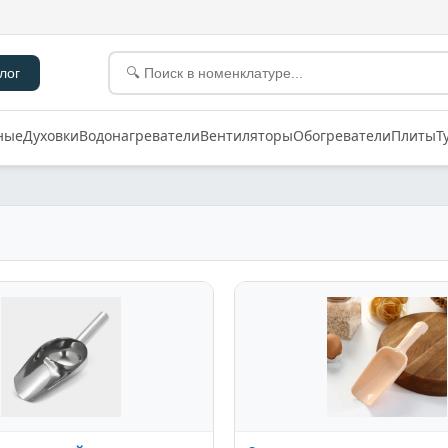
лог
ные
Духовки
Водонагреватели
Вентиляторы
Обогреватели
Плиты
Т