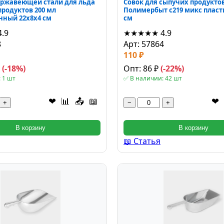
ержавеющей стали для льда
Совок для сыпучих продуктов
продуктов 200 мл
Полимербыт с219 микс пласт
нный 22x8x4 см
см
4.9
★★★★★
4.9
8
Арт: 57864
110 ₽
₽
(-18%)
Опт: 86 ₽
(-22%)
 1 шт
✅ В наличии: 42 шт
❤
📊
📤
📖
❤
+
−
+
В корзину
В корзину
📖 Статья