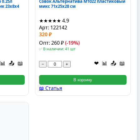
 0.25л
Совок Альтернатива М1022 пластиковый
ик 23x8x4
микс 71x25x28 см
★★★★★
4.9
Арт: 122142
320 ₽
Опт: 260 ₽
(-19%)
✅ В наличии: 41 шт
📊
📤
📖
❤
📊
📤
📖
−
+
В корзину
📖 Статья