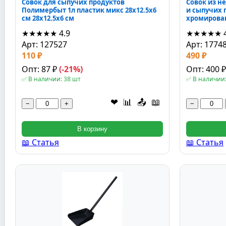
Совок для сыпучих продуктов
Совок из н
Полимербыт 1л пластик микс 28x12.5x6
и сыпучих 
см 28x12.5x6 см
хромирова
★★★★★
4.9
★★★★★
Арт: 127527
Арт: 1774
110 ₽
490 ₽
Опт: 87 ₽
(-21%)
Опт: 400 
✅ В наличии: 38 шт
✅ В наличии:
❤
📊
📤
📖
−
+
−
В корзину
📖 Статья
📖 Статья