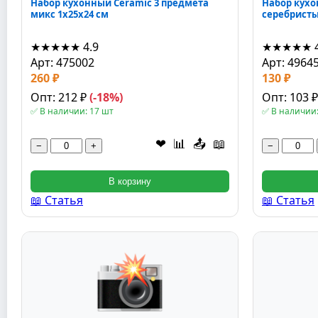
Набор кухонный Ceramic 3 предмета
Набор кухо
микс 1x25x24 см
серебристы
★★★★★
4.9
★★★★★
Арт: 475002
Арт: 4964
260 ₽
130 ₽
Опт: 212 ₽
(-18%)
Опт: 103 
✅ В наличии: 17 шт
✅ В наличии:
❤
📊
📤
📖
−
+
−
В корзину
📖 Статья
📖 Статья