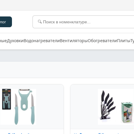
лог
ные
Духовки
Водонагреватели
Вентиляторы
Обогреватели
Плиты
Т