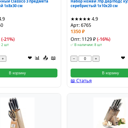
нный Classico 3 предмета
Набор ножей 7пр дер/подс к
й 1x8x30 см
серебристый 1x10x20 см
4.9
★★★★★
4.9
50
Арт: 6765
1350 ₽
₽
(-21%)
Опт: 1129 ₽
(-16%)
 2 шт
✅ В наличии: 8 шт
❤
📊
📤
📖
❤
+
−
+
В корзину
В корзину
📖 Статья