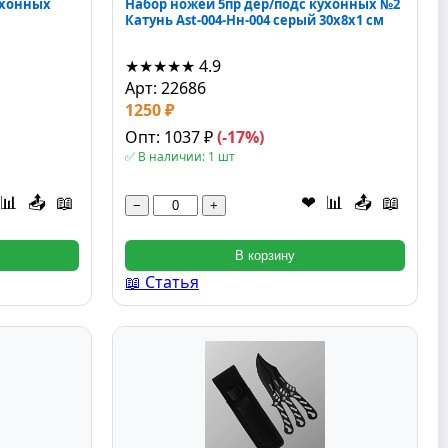
ухонных
Набор ножей 5пр дер/подс кухонных №2
Катунь Ast-004-Нн-004 серый 30x8x1 см
★★★★★
4.9
Арт: 22686
1250 ₽
Опт: 1037 ₽
(-17%)
✅ В наличии: 1 шт
📊
📤
📖
❤
📊
📤
📖
−
+
В корзину
📖 Статья