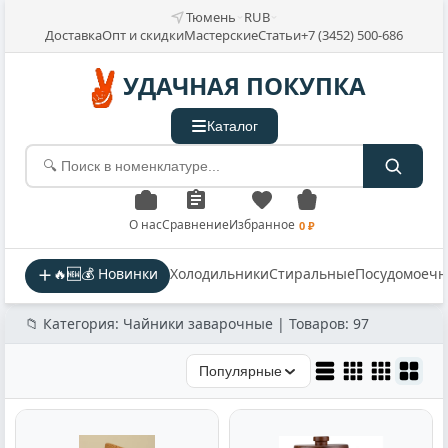
Тюмень
RUB
Доставка
Опт и скидки
Мастерские
Статьи
+7 (3452) 500-686
УДАЧНАЯ ПОКУПКА
Каталог
О нас
Сравнение
Избранное
0 ₽
🔥🆕💰 Новинки
Холодильники
Стиральные
Посудомоеч
📁 Категория: Чайники заварочные | Товаров: 97
Популярные