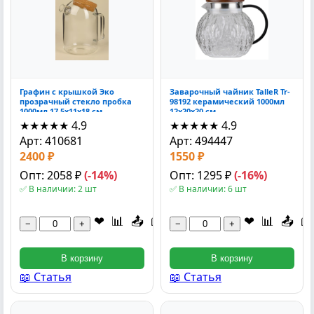
Графин с крышкой Эко
Заварочный чайник TalleR Tr-
прозрачный стекло пробка
98192 керамический 1000мл
1000мл 17.5x11x18 см
12x20x20 см
★★★★★
4.9
★★★★★
4.9
Арт: 410681
Арт: 494447
2400 ₽
1550 ₽
Опт: 2058 ₽
(-14%)
Опт: 1295 ₽
(-16%)
✅ В наличии: 2 шт
✅ В наличии: 6 шт
❤
📊
📤
📖
❤
📊
📤
📖
−
+
−
+
В корзину
В корзину
📖 Статья
📖 Статья