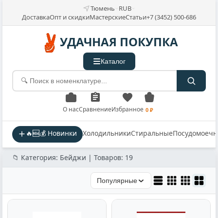
Тюмень
RUB
Доставка
Опт и скидки
Мастерские
Статьи
+7 (3452) 500-686
УДАЧНАЯ ПОКУПКА
Каталог
О нас
Сравнение
Избранное
0 ₽
🔥🆕💰 Новинки
Холодильники
Стиральные
Посудомоеч
📁 Категория: Бейджи | Товаров: 19
Популярные