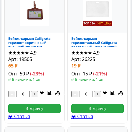
Бейдж-карман Calligrata
Бейдж-карман
горизонт коричневый
горизонтальный Calligrata
внешний 105x80 мм
прозрачный Пвх внешний
внутр.85x50 мм кожзам с
68х100 мм 18 мкр 6.8x10x0.1 см
★★★★★
4.9
★★★★★
4.9
зажимом на кно
Арт: 19505
Арт: 26225
65 ₽
19 ₽
Опт: 50 ₽
(-23%)
Опт: 15 ₽
(-21%)
✅ В наличии: 1 шт
✅ В наличии: 1 шт
❤
📊
📤
📖
❤
📊
📤
📖
−
+
−
+
В корзину
В корзину
📖 Статья
📖 Статья