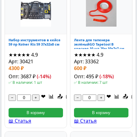
Набор инструментов в кейсе
Лента для тапенера
59 пр Kolner Kts 59 37x32x8 см
зелёныйGO Tapetool B
красная 10 шт 25м 10x7x7 см
★★★★★
4.9
★★★★★
4.9
Арт: 30421
Арт: 33362
4300 ₽
600 ₽
Опт: 3687 ₽
(-14%)
Опт: 495 ₽
(-18%)
✅ В наличии: 1 шт
✅ В наличии: 7 шт
❤
📊
📤
📖
❤
📊
📤
📖
−
+
−
+
В корзину
В корзину
📖 Статья
📖 Статья