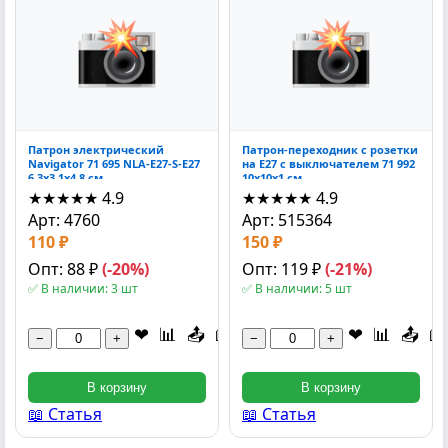
Патрон электрический
Патрон-переходник с розетки
Navigator 71 695 NLA-E27-S-E27
на E27 с выключателем 71 992
6.3x3.1x4.8 см
10x10x1 см
★★★★★
4.9
★★★★★
4.9
Арт: 4760
Арт: 515364
110 ₽
150 ₽
Опт: 88 ₽
(-20%)
Опт: 119 ₽
(-21%)
✅ В наличии: 3 шт
✅ В наличии: 5 шт
❤
📊
📤
📖
❤
📊
📤
📖
−
+
−
+
В корзину
В корзину
📖 Статья
📖 Статья