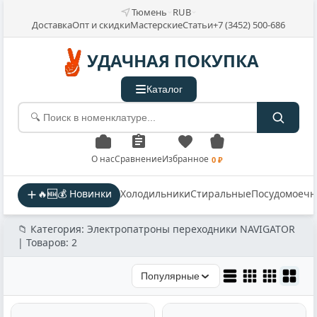
Тюмень
RUB
Доставка
Опт и скидки
Мастерские
Статьи
+7 (3452) 500-686
УДАЧНАЯ ПОКУПКА
Каталог
О нас
Сравнение
Избранное
0 ₽
🔥🆕💰 Новинки
Холодильники
Стиральные
Посудомоеч
📁 Категория: Электропатроны переходники NAVIGATOR
| Товаров: 2
Популярные