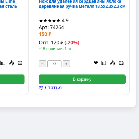
ны Lime
Нож для удаления сердцевины яблока
я сталь
деревянная ручка металл 18.5x2.3x2.3 см
★★★★★
4.9
Арт: 74264
150 ₽
Опт: 120 ₽
(-20%)
✅ В наличии: 1 шт
📊
📤
📖
❤
📊
📤
📖
−
+
В корзину
📖 Статья