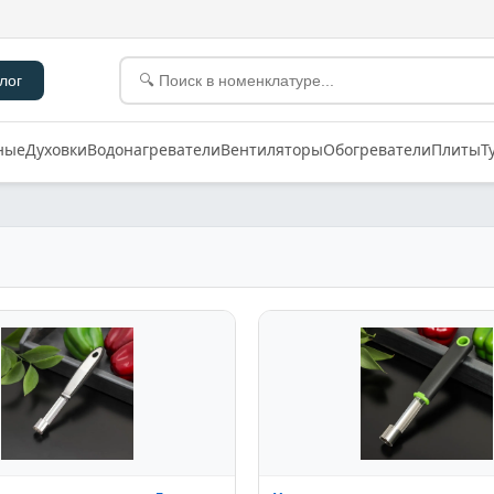
лог
ные
Духовки
Водонагреватели
Вентиляторы
Обогреватели
Плиты
Т