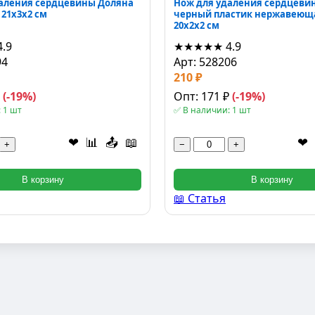
даления сердцевины Доляна
Нож для удаления сердцеви
 21x3x2 см
черный пластик нержавеюща
20x2x2 см
4.9
★★★★★
4.9
94
Арт: 528206
210 ₽
₽
(-19%)
Опт: 171 ₽
(-19%)
 1 шт
✅ В наличии: 1 шт
❤
📊
📤
📖
❤
+
−
+
В корзину
В корзину
📖 Статья