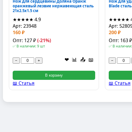
Нож для сердцевины Доляна Оранж
Нож для у
оранжевый лезвие нержавеющая сталь
Blade сталь
21x2.5x1.5 см
★★★★★
4.9
★★★★★
Арт: 23948
Арт: 5280
160 ₽
200 ₽
Опт: 127 ₽
(-21%)
Опт: 163 
✅ В наличии: 9 шт
✅ В наличии:
❤
📊
📤
📖
−
+
−
В корзину
📖 Статья
📖 Статья