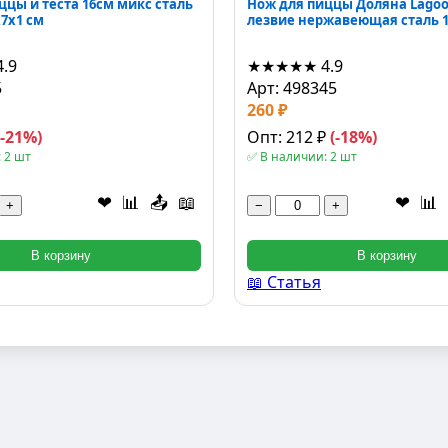
ццы и теста 16см микс сталь
Нож для пиццы Доляна Lagoo
x7x1 см
лезвие нержавеющая сталь 1
4.9
★★★★★
4.9
5
Арт: 498345
260 ₽
(-21%)
Опт: 212 ₽
(-18%)
 2 шт
✅ В наличии: 2 шт
❤
📊
📤
📖
❤
📊
+
−
+
В корзину
В корзину
📖 Статья