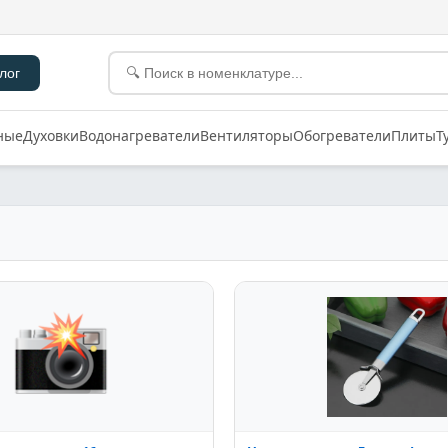
лог
ные
Духовки
Водонагреватели
Вентиляторы
Обогреватели
Плиты
Т