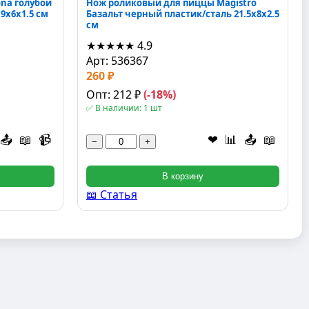
na голубой
Нож роликовый для пиццы Magistro
9x6x1.5 см
Базальт черный пластик/сталь 21.5x8x2.5
см
★★★★★
4.9
Арт: 536367
260 ₽
Опт: 212 ₽
(-18%)
✅ В наличии: 1 шт
📤
📖
📹
❤
📊
📤
📖
−
+
В корзину
📖 Статья