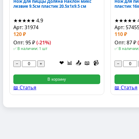
Нож для пиццы Доляна Наклон микс
Нож для пи
лезвие 9.5см пластик 20.5x1x9.5 см
пластик 16
★★★★★
4.9
★★★★★
Арт: 31974
Арт: 5745
120 ₽
110 ₽
Опт: 95 ₽
(-21%)
Опт: 87 ₽
✅ В наличии: 1 шт
✅ В наличии:
❤
📊
📤
📖
📹
−
+
−
В корзину
📖 Статья
📖 Статья