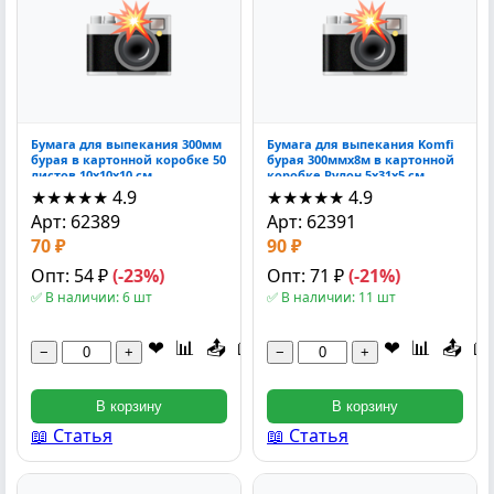
Бумага для выпекания 300мм
Бумага для выпекания Komfi
бурая в картонной коробке 50
бурая 300ммх8м в картонной
листов 10x10x10 см
коробке Рулон 5x31x5 см
★★★★★
4.9
★★★★★
4.9
Арт: 62389
Арт: 62391
70 ₽
90 ₽
Опт: 54 ₽
(-23%)
Опт: 71 ₽
(-21%)
✅ В наличии: 6 шт
✅ В наличии: 11 шт
❤
📊
📤
📖
❤
📊
📤
📖
−
+
−
+
В корзину
В корзину
📖 Статья
📖 Статья