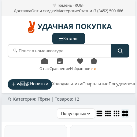
Тюмень
RUB
Доставка
Опт и скидки
Мастерские
Статьи
+7 (3452) 500-686
УДАЧНАЯ ПОКУПКА
Каталог
О нас
Сравнение
Избранное
0 ₽
🔥🆕💰 Новинки
Холодильники
Стиральные
Посудомоеч
📁 Категория: Тёрки | Товаров: 12
Популярные