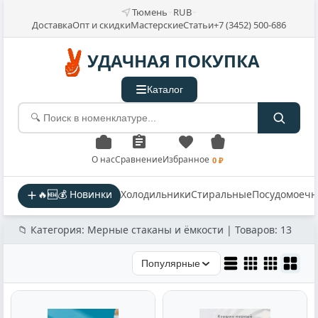
Тюмень
RUB
Доставка
Опт и скидки
Мастерские
Статьи
+7 (3452) 500-686
УДАЧНАЯ ПОКУПКА
Каталог
О нас
Сравнение
Избранное
0 ₽
🔥🆕💰 Новинки
Холодильники
Стиральные
Посудомоеч
📁 Категория: Мерные стаканы и ёмкости | Товаров: 13
Популярные