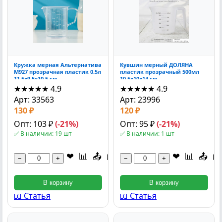
Кружка мерная Альтернатива
Кувшин мерный ДОЛЯНА
М927 прозрачная пластик 0.5л
пластик прозрачный 500мл
11.5x9.5x10.5 см
10.5x10x14 см
★★★★★
4.9
★★★★★
4.9
Арт: 33563
Арт: 23996
130 ₽
120 ₽
Опт: 103 ₽
(-21%)
Опт: 95 ₽
(-21%)
✅ В наличии: 19 шт
✅ В наличии: 1 шт
❤
📊
📤
📖
❤
📊
📤
📖
−
+
−
+
В корзину
В корзину
📖 Статья
📖 Статья