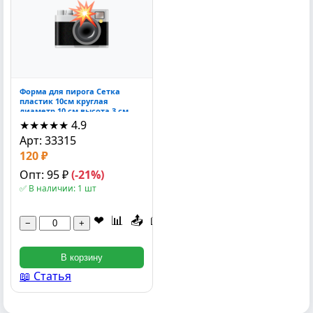
Форма для пирога Сетка
пластик 10см круглая
диаметр 10 см высота 3 см
10x10x3 см
★★★★★
4.9
Арт: 33315
120 ₽
Опт: 95 ₽
(-21%)
✅ В наличии: 1 шт
❤
📊
📤
📖
−
+
В корзину
📖 Статья