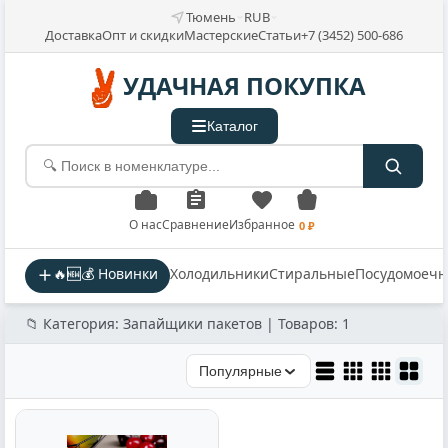
Тюмень
RUB
Доставка
Опт и скидки
Мастерские
Статьи
+7 (3452) 500-686
УДАЧНАЯ ПОКУПКА
Каталог
О нас
Сравнение
Избранное
0 ₽
🔥🆕💰 Новинки
Холодильники
Стиральные
Посудомоеч
📁 Категория: Запайщики пакетов | Товаров: 1
Популярные