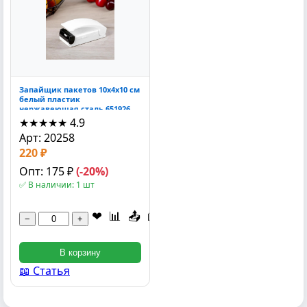
Запайщик пакетов 10x4x10 см
белый пластик
нержавеющая сталь 651926
★★★★★
4.9
Арт: 20258
220 ₽
Опт: 175 ₽
(-20%)
✅ В наличии: 1 шт
❤
📊
📤
📖
−
+
В корзину
📖 Статья