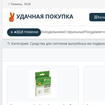
Тюмень
RUB
УДАЧНАЯ ПОКУПКА
Ката
🔥🆕💰 Новинки
Холодильники
Стиральные
Посудомоеч
📁 Категория: Средства для септиков выгребных ям подвало