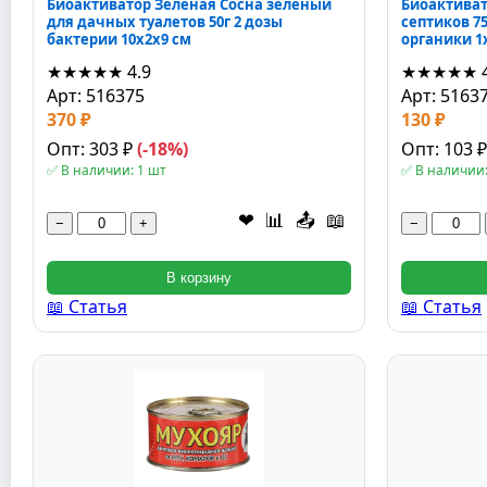
Биоактиватор Зелёная Сосна зелёный
Биоактиват
для дачных туалетов 50г 2 дозы
септиков 7
бактерии 10x2x9 см
органики 1
★★★★★
4.9
★★★★★
Арт: 516375
Арт: 5163
370 ₽
130 ₽
Опт: 303 ₽
(-18%)
Опт: 103 
✅ В наличии: 1 шт
✅ В наличии:
❤
📊
📤
📖
−
+
−
В корзину
📖 Статья
📖 Статья