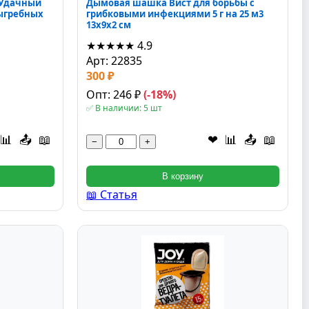
 Удачный
Дымовая шашка Вист для борьбы с
выгребных
грибковыми инфекциями 5 г на 25 м3
13x9x2 см
★★★★★
4.9
Арт: 22835
300 ₽
Опт: 246 ₽
(-18%)
✅ В наличии: 5 шт
📊
📤
📖
❤
📊
📤
📖
−
+
В корзину
📖 Статья