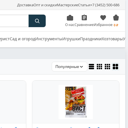
Доставка
Опт и скидки
Мастерские
Статьи
+7 (3452) 500-686
О нас
Сравнение
Избранное
0 ₽
урист
Сад и огород
Инструменты
Игрушки
Праздники
Хозтовары
Уп
Популярные