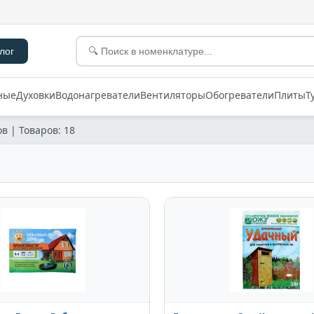
лог
ные
Духовки
Водонагреватели
Вентиляторы
Обогреватели
Плиты
Т
в | Товаров: 18