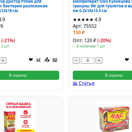
ор Доктор Робик для
Биопрепарат Ожз Кузнецова
5г бактерии разложение
гранулы 30г для туалетов и 
x12x18 см
ям 0.2x10x13.5 см
4.9
★★★★★
4.9
76
Арт: 75552
150 ₽
₽
(-21%)
Опт: 120 ₽
(-20%)
 2 шт
✅ В наличии: 1 шт
❤
📊
📤
📖
❤
+
−
+
В корзину
В корзину
📖 Статья