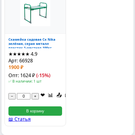
Скамейка садовая Ск Nika
зелёная, серая металл
пластик 1-местная 100кг
42.5x56x30 см
★★★★★
4.9
Арт: 66928
1900 ₽
Опт: 1624 ₽
(-15%)
✅ В наличии: 1 шт
❤
📊
📤
📖
📹
−
+
В корзину
📖 Статья