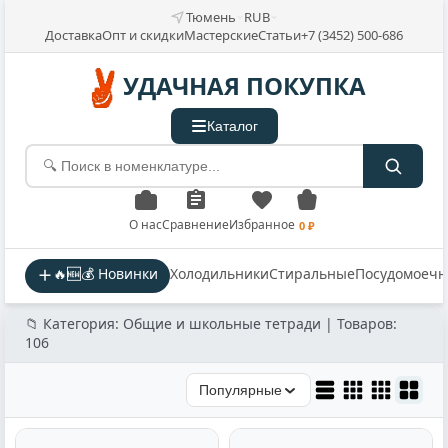
Тюмень
RUB
Доставка
Опт и скидки
Мастерские
Статьи
+7 (3452) 500-686
УДАЧНАЯ ПОКУПКА
Каталог
О нас
Сравнение
Избранное
0 ₽
🔥🆕💰 Новинки
Холодильники
Стиральные
Посудомоеч
📁 Категория: Общие и школьные тетради | Товаров:
106
Популярные