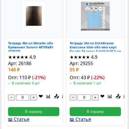
Тетрадь 48л кл Metallic обл
Тетрадь 24л кл ErichKrause
бумвинил Золото 48Т5бвВ1
Классика Visio обл мел карт
4278770
бл офс 5в микс 0.4x16.5x20.5 см
★★★★★
4.9
★★★★★
4.9
Арт: 26186
Арт: 29255
140 ₽
55 ₽
Опт: 110 ₽
(-21%)
Опт: 43 ₽
(-22%)
✅ В наличии: 6 шт
✅ В наличии: 1 шт
❤
📊
📤
📖
❤
📊
📤
📖
−
+
−
+
В корзину
В корзину
📖 Статья
📖 Статья