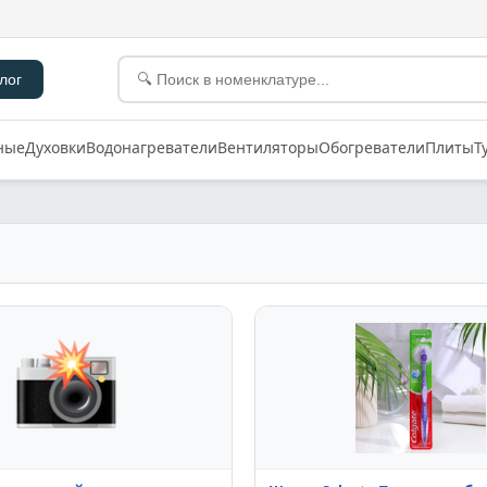
лог
ные
Духовки
Водонагреватели
Вентиляторы
Обогреватели
Плиты
Т