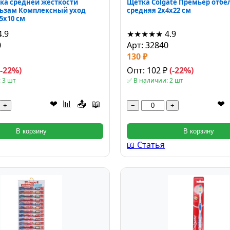
ка средней жесткости
Щетка Colgate Премьер отбе
льзам Комплексный уход
средняя 2x4x22 см
5x10 см
4.9
★★★★★
4.9
0
Арт: 32840
130 ₽
(-22%)
Опт: 102 ₽
(-22%)
 3 шт
✅ В наличии: 2 шт
❤
📊
📤
📖
❤
+
−
+
В корзину
В корзину
📖 Статья