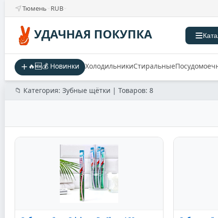
Тюмень
RUB
УДАЧНАЯ ПОКУПКА
Ката
🔥🆕💰 Новинки
Холодильники
Стиральные
Посудомоеч
📁 Категория: Зубные щётки | Товаров: 8