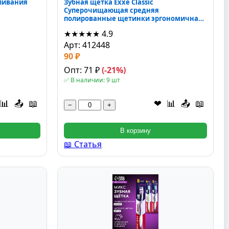
ливания
Зубная щётка Exxe Classic
Суперочищающая средняя
полированные щетинки эргономичная
ручка 2x4x23 см
★★★★★
4.9
Арт: 412448
90 ₽
Опт: 71 ₽
(-21%)
✅ В наличии: 9 шт
📊
📤
📖
❤
📊
📤
📖
−
+
В корзину
📖 Статья