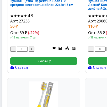
Зубная щётка Эффект Dr.Clean L38
Зубная щёт
средняя жесткость нейлон 22x2x1.5 см
Лесной Ба
зелёный 3x
★★★★★
4.9
★★★★★
Арт: 27238
Арт: 2906
50 ₽
110 ₽
Опт: 39 ₽
(-22%)
Опт: 86 ₽
✅ В наличии: 7 шт
✅ В наличии:
❤
📊
📤
📖
−
+
−
В корзину
📖 Статья
📖 Статья