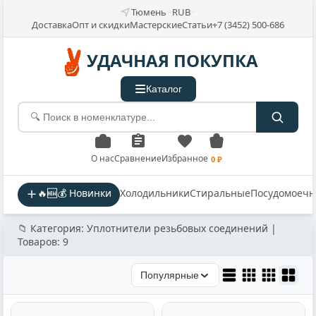
Тюмень
RUB
Доставка
Опт и скидки
Мастерские
Статьи
+7 (3452) 500-686
УДАЧНАЯ ПОКУПКА
Каталог
О нас
Сравнение
Избранное
0 ₽
🔥🆕💰 Новинки
Холодильники
Стиральные
Посудомоеч
📁 Категория: Уплотнители резьбовых соединений |
Товаров: 9
Популярные