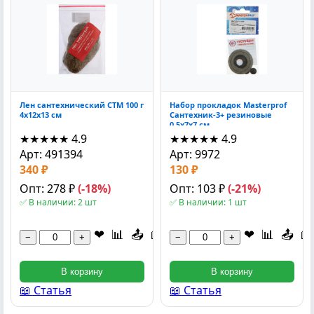
Лен сантехнический СТМ 100 г
Набор прокладок Masterprof
4x12x13 см
Сантехник-3+ резиновые
0.5x7x7 см
★★★★★
4.9
★★★★★
4.9
Арт: 491394
Арт: 9972
340 ₽
130 ₽
Опт: 278 ₽
(-18%)
Опт: 103 ₽
(-21%)
✅ В наличии: 2 шт
✅ В наличии: 1 шт
❤
📊
📤
📖
❤
📊
📤
📖
−
+
−
+
В корзину
В корзину
📖 Статья
📖 Статья