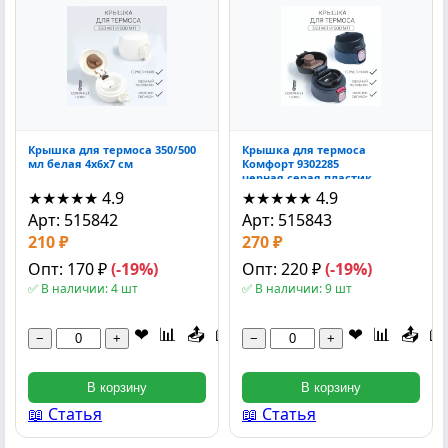
Крышка для термоса 350/500
Крышка для термоса
мл белая 4x6x7 см
Комфорт 9302285
черная,серая пластик
силикон 350-500мл 4.5x6x7 см
★★★★★
4.9
★★★★★
4.9
Арт: 515842
Арт: 515843
210 ₽
270 ₽
Опт: 170 ₽
(-19%)
Опт: 220 ₽
(-19%)
✅ В наличии: 4 шт
✅ В наличии: 9 шт
❤
📊
📤
📖
❤
📊
📤
📖
−
+
−
+
В корзину
В корзину
📖 Статья
📖 Статья