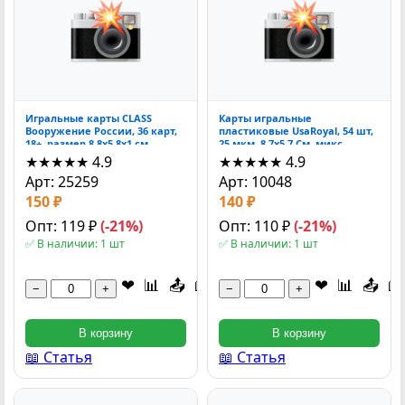
Игральные карты CLASS
Карты игральные
Вооружение России, 36 карт,
пластиковые UsaRoyal, 54 шт,
18+, размер 8.8x5.8x1 см
25 мкм, 8.7х5.7 См, микс
★★★★★
4.9
★★★★★
4.9
Арт: 25259
Арт: 10048
150 ₽
140 ₽
Опт: 119 ₽
(-21%)
Опт: 110 ₽
(-21%)
✅ В наличии: 1 шт
✅ В наличии: 1 шт
❤
📊
📤
📖
❤
📊
📤
📖
−
+
−
+
В корзину
В корзину
📖 Статья
📖 Статья