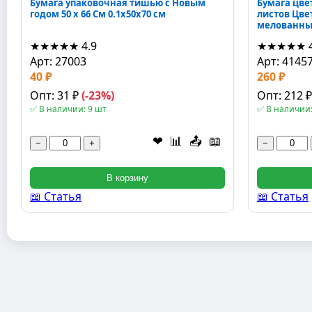
Бумага упаковочная тишью с Новым
Бумага цвет
годом 50 х 66 См 0.1x50x70 см
листов Цве
мелованный
★★★★★
4.9
★★★★★
Арт: 27003
Арт: 4145
40 ₽
260 ₽
Опт: 31 ₽
(-23%)
Опт: 212 
✅ В наличии: 9 шт
✅ В наличии:
❤
📊
📤
📖
−
+
−
В корзину
📖 Статья
📖 Статья