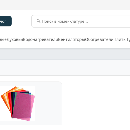
лог
ные
Духовки
Водонагреватели
Вентиляторы
Обогреватели
Плиты
Т