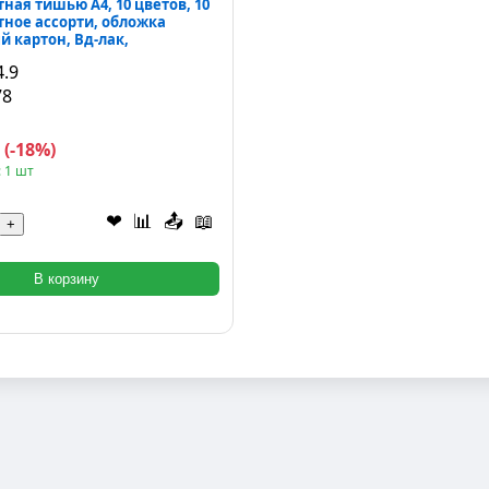
ная тишью А4, 10 цветов, 10
тное ассорти, обложка
 картон, Вд-лак,
4.9
78
₽
(-18%)
 1 шт
❤
📊
📤
📖
+
В корзину