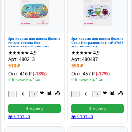
Spa-коврик для ванны Доляна
Spa-коврик для ванны Доляна
На дне океана Пвх
Совы Пвх разноцветный 37x67
разноцветный 37x67 см
см 0.4x37x67 см
0.3x37x67 см
★★★★★
4.9
★★★★★
4.9
Арт: 480213
Арт: 480487
510 ₽
550 ₽
Опт: 416 ₽
(-18%)
Опт: 457 ₽
(-17%)
✅ В наличии: 1 шт
✅ В наличии: 1 шт
❤
📊
📤
📖
❤
📊
📤
📖
−
+
−
+
В корзину
В корзину
📖 Статья
📖 Статья