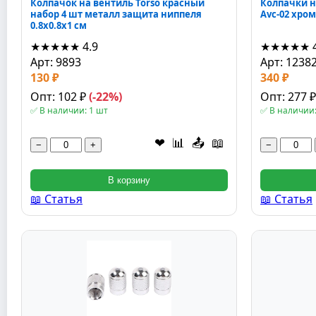
Колпачок на вентиль Torso красный
Колпачки 
набор 4 шт металл защита ниппеля
Avc-02 хром
0.8x0.8x1 см
★★★★★
4.9
★★★★★
Арт: 9893
Арт: 1238
130 ₽
340 ₽
Опт: 102 ₽
(-22%)
Опт: 277 
✅ В наличии: 1 шт
✅ В наличии:
❤
📊
📤
📖
−
+
−
В корзину
📖 Статья
📖 Статья