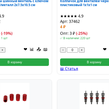
на шинный вентиль с ключом
Колпачок для вентилей чер
/металл 2x7.5x10.5 см
пластиковый 1x1x1 см
4.9
★★★★★
4.9
2
Арт: 37462
4 ₽
₽
(-19%)
Опт: 3 ₽
(-25%)
 1 шт
✅ В наличии: 220 шт
❤
📊
📤
📖
❤
+
−
+
В корзину
В корзину
📖 Статья