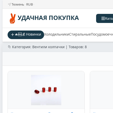
Тюмень
RUB
УДАЧНАЯ ПОКУПКА
Ката
🔥🆕💰 Новинки
Холодильники
Стиральные
Посудомоеч
📁 Категория: Вентили колпачки | Товаров: 8