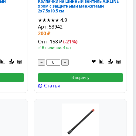
ный
Колпачки на шинный вентиль AIRLINE
хром с защитными манжетами
2x7.5x10.5 см
★★★★★
4.9
Арт: 53942
200 ₽
Опт: 158 ₽
(-21%)
✅ В наличии: 4 шт
📊
📤
📖
❤
📊
📤
📖
−
+
В корзину
📖 Статья