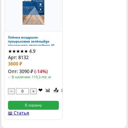
Плёнка воздушно-
пузырьковая зелёныйgo
прозрачная двухслойная 40
мкм 1.5x100 м 10000x150x1 см
★★★★★
4.9
Арт: 8132
3600 ₽
Опт: 3090 ₽
(-14%)
✅ В наличии: 119,3 пог. м
❤
📊
📤
📖
−
+
В корзину
📖 Статья