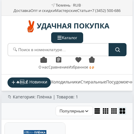
Тюмень
RUB
Доставка
Опт и скидки
Мастерские
Статьи
+7 (3452) 500-686
УДАЧНАЯ ПОКУПКА
Каталог
О нас
Сравнение
Избранное
0 ₽
🔥🆕💰 Новинки
Холодильники
Стиральные
Посудомоеч
📁 Категория: Плёнка | Товаров: 1
Популярные