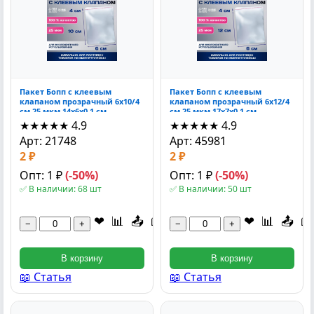
Пакет Бопп с клеевым
Пакет Бопп с клеевым
клапаном прозрачный 6x10/4
клапаном прозрачный 6x12/4
см 25 мкм 14x6x0.1 см
см 25 мкм 17x7x0.1 см
★★★★★
4.9
★★★★★
4.9
Арт: 21748
Арт: 45981
2 ₽
2 ₽
Опт: 1 ₽
(-50%)
Опт: 1 ₽
(-50%)
✅ В наличии: 68 шт
✅ В наличии: 50 шт
❤
📊
📤
📖
❤
📊
📤
📖
−
+
−
+
В корзину
В корзину
📖 Статья
📖 Статья