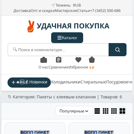
Тюмень
RUB
Доставка
Опт и скидки
Мастерские
Статьи
+7 (3452) 500-686
УДАЧНАЯ ПОКУПКА
Каталог
О нас
Сравнение
Избранное
0 ₽
🔥🆕💰 Новинки
Холодильники
Стиральные
Посудомоеч
📁 Категория: Пакеты с клеевым клапаном | Товаров: 6
Популярные