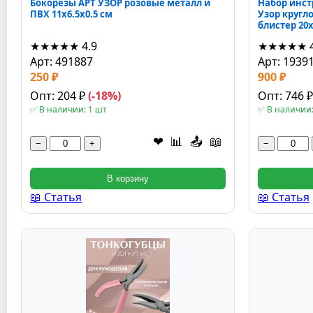
Бокорезы АРТ УЗОР розовые металл и
Набор инст
ПВХ 11x6.5x0.5 см
Узор кругл
блистер 20x
★★★★★
4.9
★★★★★
Арт: 491887
Арт: 1939
250 ₽
900 ₽
Опт: 204 ₽
(-18%)
Опт: 746 
✅ В наличии: 1 шт
✅ В наличии:
❤
📊
📤
📖
−
+
−
В корзину
📖 Статья
📖 Статья