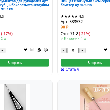
рументов для рукоделия Арт
Пинцет изогнутый 12см сер
огубцы/бокорезы/тонкогубцы
блистер Ау 5076218
7x1.5 см
4.9
★★★★★
4.9
1
Арт: 533532
90 ₽
₽
(-17%)
Опт: 71 ₽
(-21%)
 2 шт
✅ В наличии: 1 шт
❤
📊
📤
📖
❤
+
−
+
В корзину
В корзину
📖 Статья