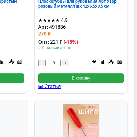
ебристый
Плоскогубцы для рукоделия Арт Узор
розовый металл/Пвх 12x6.5x0.5 см
★★★★★
4.9
Арт: 491886
270 ₽
Опт: 221 ₽
(-18%)
✅ В наличии: 1 шт
📊
📤
📖
❤
📊
📤
📖
−
+
В корзину
📖 Статья