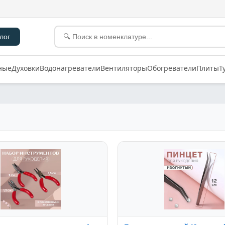
лог
ные
Духовки
Водонагреватели
Вентиляторы
Обогреватели
Плиты
Т