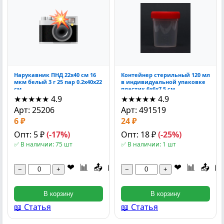
Нарукавник ПНД 22x40 см 16
Контейнер стерильный 120 мл
мкм белый 3 г 25 пар 0.2x40x22
в индивидуальной упаковке
см
пластик 6x6x7.5 см
★★★★★
4.9
★★★★★
4.9
Арт: 25206
Арт: 491519
6 ₽
24 ₽
Опт: 5 ₽
(-17%)
Опт: 18 ₽
(-25%)
✅ В наличии: 75 шт
✅ В наличии: 1 шт
❤
📊
📤
📖
❤
📊
📤
📖
−
+
−
+
В корзину
В корзину
📖 Статья
📖 Статья