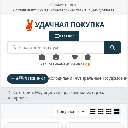
Тюмень
RUB
Доставка
Опт и скидки
Мастерские
Статьи
+7 (3452) 500-686
УДАЧНАЯ ПОКУПКА
Каталог
О нас
Сравнение
Избранное
0 ₽
🔥🆕💰 Новинки
Холодильники
Стиральные
Посудомоеч
📁 Категория: Медицинские расходные материалы |
Товаров: 9
Популярные