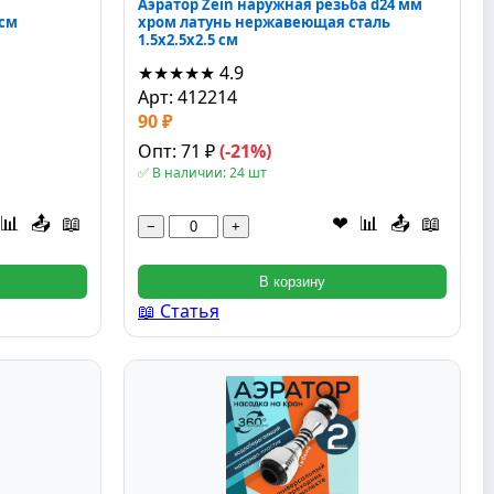
Аэратор Zein наружная резьба d24 мм
 см
хром латунь нержавеющая сталь
1.5x2.5x2.5 см
★★★★★
4.9
Арт: 412214
90 ₽
Опт: 71 ₽
(-21%)
✅ В наличии: 24 шт
📊
📤
📖
❤
📊
📤
📖
−
+
В корзину
📖 Статья