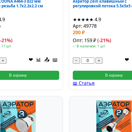
COONA А464-3 d22 мм
Аэратор Zein клавишный с
резьба 1.7x2.2x2.2 см
регулировкой потока 5.5x5x5
4.9
★★★★★
4.9
6
Арт: 49778
200 ₽
(-21%)
Опт: 159 ₽
(-21%)
 17 шт
✅ В наличии: 1 шт
❤
📊
📤
📖
❤
+
−
+
В корзину
В корзину
📖 Статья