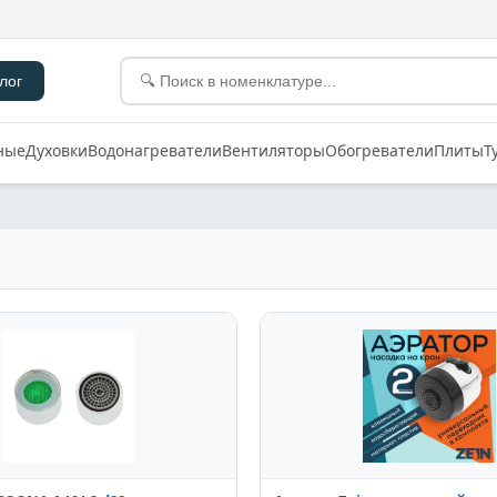
лог
ные
Духовки
Водонагреватели
Вентиляторы
Обогреватели
Плиты
Т