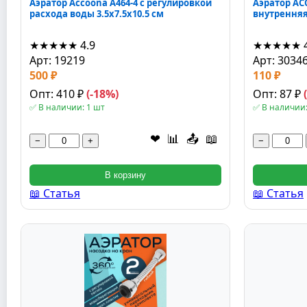
Аэратор Accoona A464-4 с регулировкой
Аэратор AC
расхода воды 3.5x7.5x10.5 см
внутренняя 
★★★★★
4.9
★★★★★
Арт: 19219
Арт: 3034
500 ₽
110 ₽
Опт: 410 ₽
(-18%)
Опт: 87 ₽
✅ В наличии: 1 шт
✅ В наличии:
❤
📊
📤
📖
−
+
−
В корзину
📖 Статья
📖 Статья