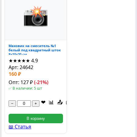
Маховик на смеситель №1
белый под квадратный шток
8x10x20 см
★★★★★
4.9
Арт: 24642
160 ₽
Опт: 127 ₽
(-21%)
✅ В наличии: 5 шт
❤
📊
📤
📖
−
+
В корзину
📖 Статья