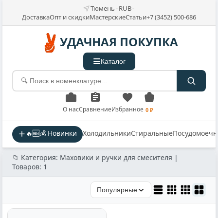
Тюмень
RUB
Доставка
Опт и скидки
Мастерские
Статьи
+7 (3452) 500-686
УДАЧНАЯ ПОКУПКА
Каталог
О нас
Сравнение
Избранное
0 ₽
🔥🆕💰 Новинки
Холодильники
Стиральные
Посудомоеч
📁 Категория: Маховики и ручки для смесителя |
Товаров: 1
Популярные