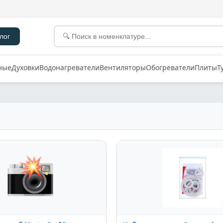
лог
ные
Духовки
Водонагреватели
Вентиляторы
Обогреватели
Плиты
Т