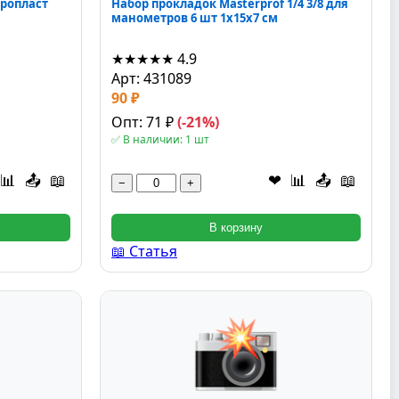
ропласт
Набор прокладок Masterprof 1/4 3/8 для
манометров 6 шт 1x15x7 см
★★★★★
4.9
Арт: 431089
90 ₽
Опт: 71 ₽
(-21%)
✅ В наличии: 1 шт
📊
📤
📖
❤
📊
📤
📖
−
+
В корзину
📖 Статья