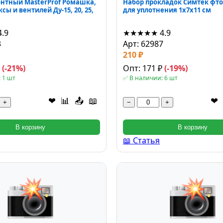
нтный MasterProf Ромашка,
Набор прокладок Симтек фто
сы и вентилей Ду-15, 20, 25,
для уплотнения 1x7x11 см
4.9
★★★★★
4.9
3
Арт: 62987
210 ₽
₽
(-21%)
Опт: 171 ₽
(-19%)
 1 шт
✅ В наличии: 6 шт
❤
📊
📤
📖
❤
+
−
+
В корзину
В корзину
📖 Статья