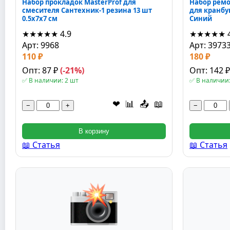
Набор прокладок MasterProf для
Набор ремо
смесителя Сантехник-1 резина 13 шт
для кранбук
0.5x7x7 см
Синий
★★★★★
4.9
★★★★★
Арт: 9968
Арт: 3973
110 ₽
180 ₽
Опт: 87 ₽
(-21%)
Опт: 142 
✅ В наличии: 2 шт
✅ В наличии:
❤
📊
📤
📖
−
+
−
В корзину
📖 Статья
📖 Статья