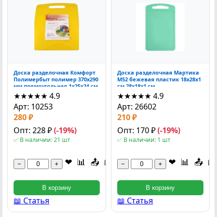
Доска разделочная Комфорт
Доска разделочная Мартика
Полимербыт полимер 370x290
М52 бежевая пластик 18x28x1
мм прямоугольная 1x25x24 см
см 28x18x1 см
★★★★★
4.9
★★★★★
4.9
Арт: 10253
Арт: 26602
280 ₽
210 ₽
Опт: 228 ₽
(-19%)
Опт: 170 ₽
(-19%)
✅ В наличии: 21 шт
✅ В наличии: 1 шт
❤
📊
📤
📖
❤
📊
📤
📖
−
+
−
+
В корзину
В корзину
📖 Статья
📖 Статья