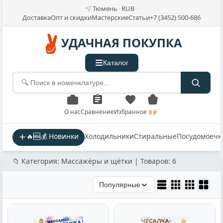
Тюмень
RUB
Доставка
Опт и скидки
Мастерские
Статьи
+7 (3452) 500-686
УДАЧНАЯ ПОКУПКА
Каталог
О нас
Сравнение
Избранное
0 ₽
🔥🆕💰 Новинки
Холодильники
Стиральные
Посудомоеч
📁 Категория: Массажёры и щётки | Товаров: 6
Популярные