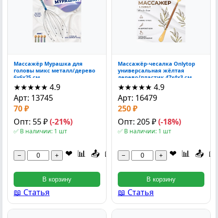
Массажёр Мурашка для
Массажёр-чесалка Onlytop
головы микс металл/дерево
универсальная жёлтая
6x6x25 см
дерево/пластик 47x4x3 см
★★★★★
4.9
★★★★★
4.9
Арт: 13745
Арт: 16479
70 ₽
250 ₽
Опт: 55 ₽
(-21%)
Опт: 205 ₽
(-18%)
✅ В наличии: 1 шт
✅ В наличии: 1 шт
❤
📊
📤
📖
❤
📊
📤
📖
−
+
−
+
В корзину
В корзину
📖 Статья
📖 Статья