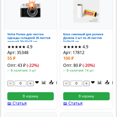
Vetta Ролик для чистки
Блок сменный для ролика
одежды складной 20 листов
Доляна 2 шт по 20 листов
липкий 20x15x15 см
5x10x15 см
★★★★★
4.9
★★★★★
4.9
Арт: 35348
Арт: 17812
55 ₽
100 ₽
Опт: 43 ₽
(-22%)
Опт: 80 ₽
(-20%)
✅ В наличии: 3 шт
✅ В наличии: 14 шт
❤
📊
📤
📖
❤
📊
📤
📖
−
+
−
+
В корзину
В корзину
📖 Статья
📖 Статья