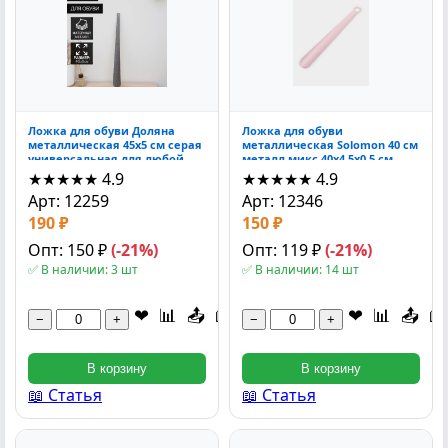
Ложка для обуви Доляна
Ложка для обуви
металлическая 45x5 см серая
металлическая Solomon 40 см
универсальная для любой
металл микс 40x4.5x0.5 см
обуви 45x5x0.4 см
★★★★★
4.9
★★★★★
4.9
Арт: 12259
Арт: 12346
190 ₽
150 ₽
Опт: 150 ₽
(-21%)
Опт: 119 ₽
(-21%)
✅ В наличии: 3 шт
✅ В наличии: 14 шт
❤
📊
📤
📖
❤
📊
📤
📖
−
+
−
+
В корзину
В корзину
📖 Статья
📖 Статья