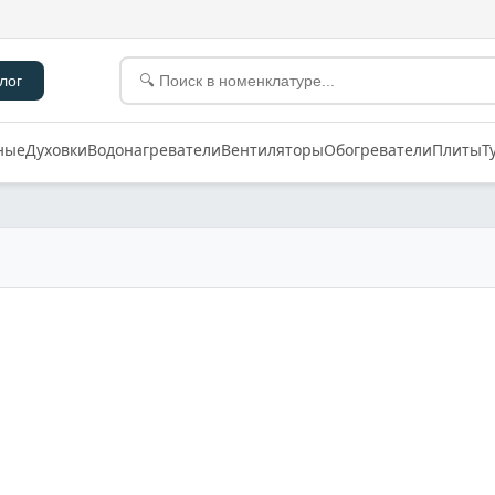
лог
ные
Духовки
Водонагреватели
Вентиляторы
Обогреватели
Плиты
Т