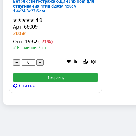
Ветряк светоотражающий Inbloom для
отпугивания птиц d20см h50см
1.4x24.3x23.6 см
★★★★★
4.9
Арт: 66009
200 ₽
Опт: 159 ₽
(-21%)
✅ В наличии: 7 шт
❤
📊
📤
📖
−
+
В корзину
📖 Статья