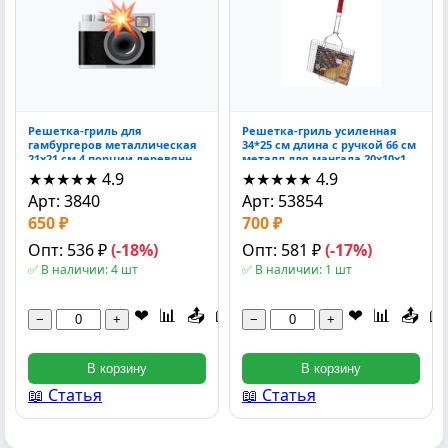
Решетка-гриль для
Решетка-гриль усиленная
гамбургеров металлическая
34*25 см длина с ручкой 66 см
21x21 см 4 порции деревянная
металл для мангала 20x10x10
ручка 20x10x10 см
см
★★★★★
4.9
★★★★★
4.9
Арт: 3840
Арт: 53854
650 ₽
700 ₽
Опт: 536 ₽
(-18%)
Опт: 581 ₽
(-17%)
✅ В наличии: 4 шт
✅ В наличии: 1 шт
❤
📊
📤
📖
❤
📊
📤
📖
−
+
−
+
В корзину
В корзину
📖 Статья
📖 Статья