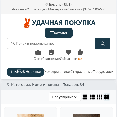
Тюмень
RUB
Доставка
Опт и скидки
Мастерские
Статьи
+7 (3452) 500-686
УДАЧНАЯ ПОКУПКА
Каталог
О нас
Сравнение
Избранное
0 ₽
🔥🆕💰 Новинки
Холодильники
Стиральные
Посудомоеч
📁 Категория: Ножи и ножны | Товаров: 34
Популярные