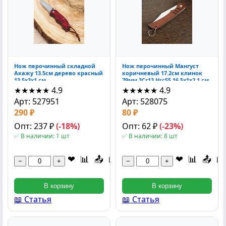
Нож перочинный складной
Нож перочинный Мангуст
Акажу 13.5см дерево красный
коричневый 17.2см клинок
13.5x3x1 см
79мм 3Cr13 Hrc55 16.5x1x2.1 см
★★★★★
4.9
★★★★★
4.9
Арт: 527951
Арт: 528075
290 ₽
80 ₽
Опт: 237 ₽
(-18%)
Опт: 62 ₽
(-23%)
✅ В наличии: 1 шт
✅ В наличии: 8 шт
❤
📊
📤
📖
❤
📊
📤
📖
−
+
−
+
В корзину
В корзину
📖 Статья
📖 Статья