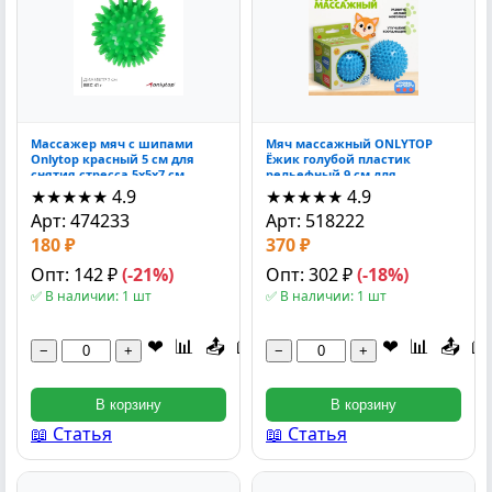
Массажер мяч с шипами
Мяч массажный ONLYTOP
Onlytop красный 5 см для
Ёжик голубой пластик
снятия стресса 5x5x7 см
рельефный 9 см для
моторики 9.3x9.3x9.3 см
★★★★★
4.9
★★★★★
4.9
Арт: 474233
Арт: 518222
180 ₽
370 ₽
Опт: 142 ₽
(-21%)
Опт: 302 ₽
(-18%)
✅ В наличии: 1 шт
✅ В наличии: 1 шт
❤
📊
📤
📖
❤
📊
📤
📖
−
+
−
+
В корзину
В корзину
📖 Статья
📖 Статья