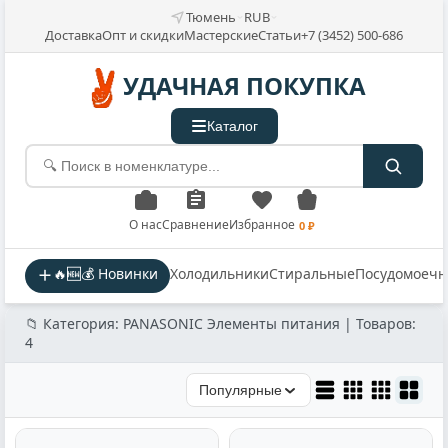
Тюмень
RUB
Доставка
Опт и скидки
Мастерские
Статьи
+7 (3452) 500-686
УДАЧНАЯ ПОКУПКА
Каталог
О нас
Сравнение
Избранное
0 ₽
🔥🆕💰 Новинки
Холодильники
Стиральные
Посудомоеч
📁 Категория: PANASONIC Элементы питания | Товаров:
4
Популярные