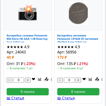
Батарейка солевая Panasonic
Батарейка литиевая
R03 Extra HD AAA 1.5В блистер
Panasonic CR1620 3V литиевая
2шт 1x5x1 см
20x16x1.6 мм 1x5x1 см
★★★★★
4.9
★★★★★
4.9
Арт: 24043
Арт: 56956
40 ₽
170 ₽
Опт: 31 ₽
(-23%)
Опт: 135 ₽
(-21%)
✅ В наличии: 7 шт
✅ В наличии: 9 шт
❤
📊
📤
📖
❤
📊
📤
📖
−
+
−
+
В корзину
В корзину
📖 Статья
📖 Статья