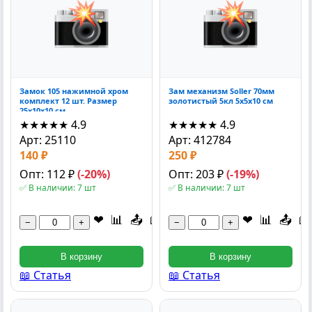
Замок 105 нажимной хром
Зам механизм Soller 70мм
комплект 12 шт. Размер
золотистый 5кл 5x5x10 см
25x10x10 см
★★★★★
4.9
★★★★★
4.9
Арт: 25110
Арт: 412784
140 ₽
250 ₽
Опт: 112 ₽
(-20%)
Опт: 203 ₽
(-19%)
✅ В наличии: 7 шт
✅ В наличии: 7 шт
❤
📊
📤
📖
❤
📊
📤
📖
−
+
−
+
В корзину
В корзину
📖 Статья
📖 Статья