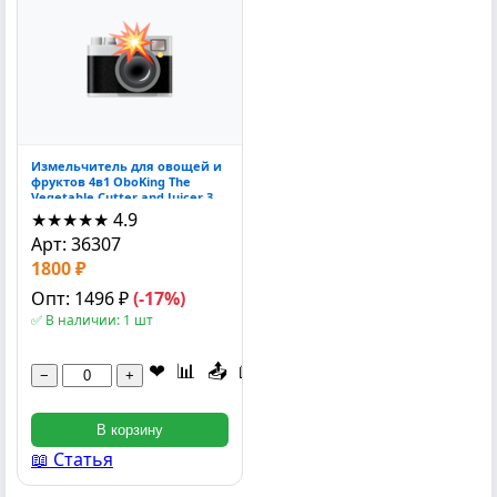
Измельчитель для овощей и
фруктов 4в1 OboKing The
Vegetable Cutter and Juicer 350
Вт пластик нержаве
★★★★★
4.9
Арт: 36307
1800 ₽
Опт: 1496 ₽
(-17%)
✅ В наличии: 1 шт
❤
📊
📤
📖
−
+
В корзину
📖 Статья