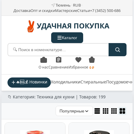
Тюмень
RUB
Доставка
Опт и скидки
Мастерские
Статьи
+7 (3452) 500-686
УДАЧНАЯ ПОКУПКА
Каталог
О нас
Сравнение
Избранное
0 ₽
🔥🆕💰 Новинки
Холодильники
Стиральные
Посудомоеч
📁 Категория: Техника для кухни | Товаров: 199
Популярные