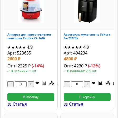
Аппарат для приготовления
Аэрогриль мультипечь Sakura
попкорна Centek Ct-1446
Sa-7677Bk
★★★★★
4.9
★★★★★
4.9
Арт: 523635
Арт: 494234
2600 ₽
4800 ₽
Опт: 2225 ₽
(-14%)
Опт: 4230 ₽
(-12%)
✅ В наличии: 1 шт
✅ В наличии: 205 шт
❤
📊
📤
📖
❤
📊
📤
📖
−
+
−
+
В корзину
В корзину
📖 Статья
📖 Статья