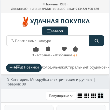
Тюмень
RUB
Доставка
Опт и скидки
Мастерские
Статьи
+7 (3452) 500-686
УДАЧНАЯ ПОКУПКА
Каталог
О нас
Сравнение
Избранное
0 ₽
🔥🆕💰 Новинки
Холодильники
Стиральные
Посудомоеч
📁 Категория: Мясорубки электрические и ручные |
Товаров: 38
Популярные