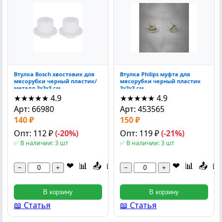
Втулка Bosch хвостовик для
Втулка Philips муфта для
мясорубки черный пластик/
мясорубки черный пластик
металл 3х3х3 см
3х3х3 см
★★★★★
4.9
★★★★★
4.9
Арт: 66980
Арт: 453565
140 ₽
150 ₽
Опт: 112 ₽
(-20%)
Опт: 119 ₽
(-21%)
✅ В наличии: 3 шт
✅ В наличии: 3 шт
❤
📊
📤
📖
❤
📊
📤
📖
−
+
−
+
В корзину
В корзину
📖 Статья
📖 Статья