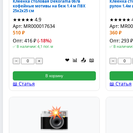
Клеёнка столовая Dekorama 067в
Клеёнка ст
кофейные мотивы на беж 1.4 м ПВХ
рулон 1.4м
25x2x25 см
★★★★★
4.9
★★★★★
Арт: MR000017634
Арт: MR0
510 ₽
360 ₽
Опт: 416 ₽
(-18%)
Опт: 293 
✅ В наличии: 4,1 пог. м
✅ В наличии: 
❤
📊
📤
📖
−
+
−
В корзину
📖 Статья
📖 Статья