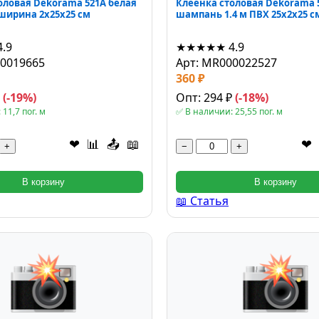
оловая Dekorama 521А белая
Клеёнка столовая Dekorama 5
 ширина 2x25x25 см
шампань 1.4 м ПВХ 25x2x25 с
4.9
★★★★★
4.9
00019665
Арт: MR000022527
360 ₽
₽
(-19%)
Опт: 294 ₽
(-18%)
11,7 пог. м
✅ В наличии: 25,55 пог. м
❤
📊
📤
📖
❤
+
−
+
В корзину
В корзину
📖 Статья