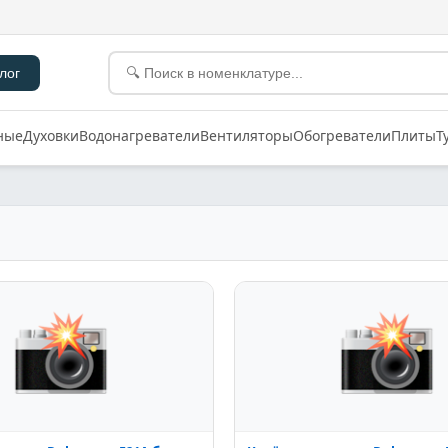
лог
ные
Духовки
Водонагреватели
Вентиляторы
Обогреватели
Плиты
Т