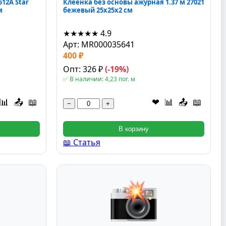
12А Star
Клеёнка без основы ажурная 1.37 м 27021
м
бежевый 25x25x2 см
★★★★★
4.9
Арт: MR000035641
400 ₽
Опт: 326 ₽
(-19%)
✅ В наличии: 4,23 пог. м
📊
📤
📖
❤
📊
📤
📖
−
+
В корзину
📖 Статья