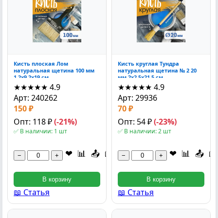
Кисть плоская Лом
Кисть круглая Тундра
натуральная щетина 100 мм
натуральная щетина № 2 20
1.2x9.2x19 см
мм 2x2.5x21.5 см
★★★★★
4.9
★★★★★
4.9
Арт: 240262
Арт: 29936
150 ₽
70 ₽
Опт: 118 ₽
(-21%)
Опт: 54 ₽
(-23%)
✅ В наличии: 1 шт
✅ В наличии: 2 шт
❤
📊
📤
📖
❤
📊
📤
📖
−
+
−
+
В корзину
В корзину
📖 Статья
📖 Статья