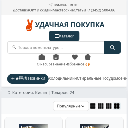
Тюмень
RUB
Доставка
Опт и скидки
Мастерские
Статьи
+7 (3452) 500-686
УДАЧНАЯ ПОКУПКА
Каталог
О нас
Сравнение
Избранное
0 ₽
🔥🆕💰 Новинки
Холодильники
Стиральные
Посудомоеч
📁 Категория: Кисти | Товаров: 24
Популярные