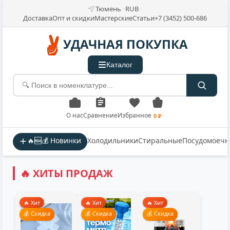
Тюмень
RUB
Доставка
Опт и скидки
Мастерские
Статьи
+7 (3452) 500-686
УДАЧНАЯ ПОКУПКА
Каталог
О нас
Сравнение
Избранное
0 ₽
🔥🆕💰 Новинки
Холодильники
Стиральные
Посудомоеч
🔥 ХИТЫ ПРОДАЖ
🔥 Хит
🔥 Хит
🔥 Хит
💰 Скидка
💰 Скидка
💰 Скидка